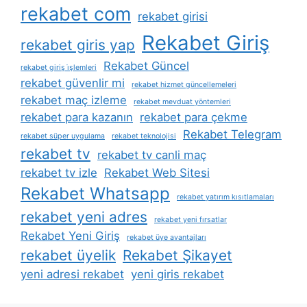
rekabet com
rekabet girisi
Rekabet Giriş
rekabet giris yap
Rekabet Güncel
rekabet giriş i̇şlemleri
rekabet güvenlir mi
rekabet hizmet güncellemeleri
rekabet maç izleme
rekabet mevduat yöntemleri
rekabet para kazanın
rekabet para çekme
Rekabet Telegram
rekabet süper uygulama
rekabet teknolojisi
rekabet tv
rekabet tv canli maç
rekabet tv izle
Rekabet Web Sitesi
Rekabet Whatsapp
rekabet yatırım kısıtlamaları
rekabet yeni adres
rekabet yeni fırsatlar
Rekabet Yeni Giriş
rekabet üye avantajları
rekabet üyelik
Rekabet Şikayet
yeni adresi rekabet
yeni giris rekabet