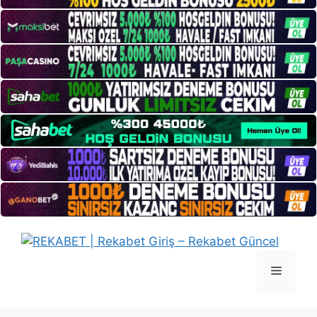
İçeriğe
atla
Menü