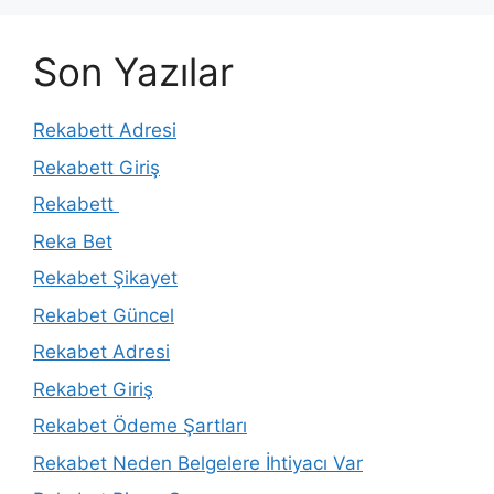
Son Yazılar
Rekabett Adresi
Rekabett Giriş
Rekabett
Reka Bet
Rekabet Şikayet
Rekabet Güncel
Rekabet Adresi
Rekabet Giriş
Rekabet Ödeme Şartları
Rekabet Neden Belgelere İhtiyacı Var