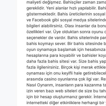
maliyeti değişmez. Bahisçiler zaman zaman
gereklidir. Yeni alanlar hızlı yapılabilir. B
göstermektedir. Bahis üreticilerinin sosya
ve Facebook gibi sosyal medya sitelerind
bilgileri alabilirsiniz. Olası insanlar da bo
özellikleri var. Üye olduktan sonra oyunu o
seçenekler de vardır. Bahis sitelerinde pa
bahis koymayı sever. Bir bahis sitesinde b
oyun oynamaya başlamak için hesabınıza b
hesaplarına para koyabilir ve bahisler koy
daha fazla bahis sitesi var. Size bahis 
fazla ilgilenirsiniz. Birçok kişi merak ettikl
oynaması için onu keyifli hale getirebilecek
arasında casino oyunlarına çok ilgi var. R
Nasıl Oynarım, insanların para kazanma t
izin veren bazı web siteleri de size bu tah
için bir hesap oluşturmanız gerekir. İntern
internetteki diğer etkinliklere herhangi bir