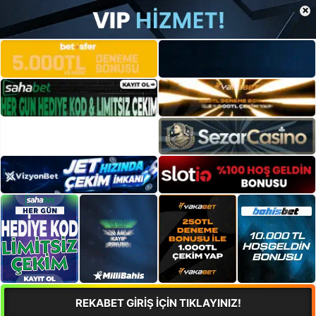
×
REKABET GİRİŞ İÇİN TIKLAYINIZ!