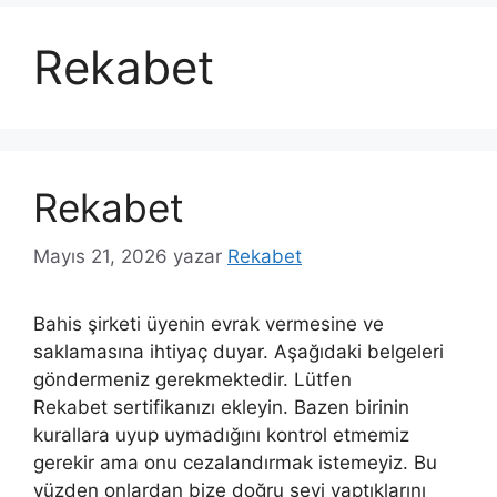
Rekabet
Rekabet
Mayıs 21, 2026
yazar
Rekabet
Bahis şirketi üyenin evrak vermesine ve
saklamasına ihtiyaç duyar. Aşağıdaki belgeleri
göndermeniz gerekmektedir. Lütfen
Rekabet sertifikanızı ekleyin. Bazen birinin
kurallara uyup uymadığını kontrol etmemiz
gerekir ama onu cezalandırmak istemeyiz. Bu
yüzden onlardan bize doğru şeyi yaptıklarını