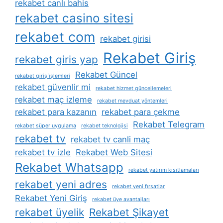
rekabet canlı bahis
rekabet casino sitesi
rekabet com
rekabet girisi
Rekabet Giriş
rekabet giris yap
Rekabet Güncel
rekabet giriş i̇şlemleri
rekabet güvenlir mi
rekabet hizmet güncellemeleri
rekabet maç izleme
rekabet mevduat yöntemleri
rekabet para kazanın
rekabet para çekme
Rekabet Telegram
rekabet süper uygulama
rekabet teknolojisi
rekabet tv
rekabet tv canli maç
rekabet tv izle
Rekabet Web Sitesi
Rekabet Whatsapp
rekabet yatırım kısıtlamaları
rekabet yeni adres
rekabet yeni fırsatlar
Rekabet Yeni Giriş
rekabet üye avantajları
rekabet üyelik
Rekabet Şikayet