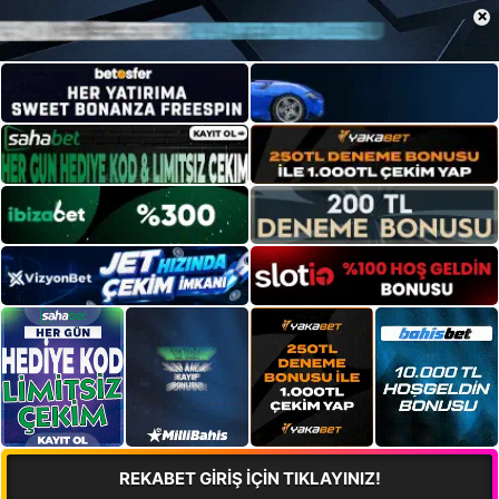
×
REKABET GİRİŞ İÇİN TIKLAYINIZ!