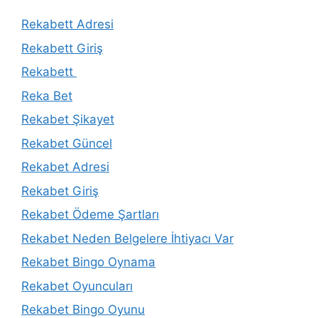
Rekabett Adresi
Rekabett Giriş
Rekabett
Reka Bet
Rekabet Şikayet
Rekabet Güncel
Rekabet Adresi
Rekabet Giriş
Rekabet Ödeme Şartları
Rekabet Neden Belgelere İhtiyacı Var
Rekabet Bingo Oynama
Rekabet Oyuncuları
Rekabet Bingo Oyunu