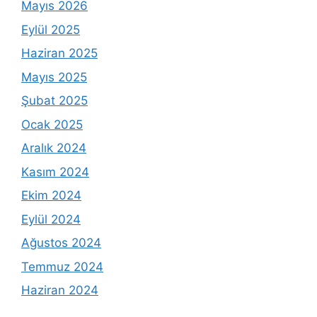
Mayıs 2026
Eylül 2025
Haziran 2025
Mayıs 2025
Şubat 2025
Ocak 2025
Aralık 2024
Kasım 2024
Ekim 2024
Eylül 2024
Ağustos 2024
Temmuz 2024
Haziran 2024