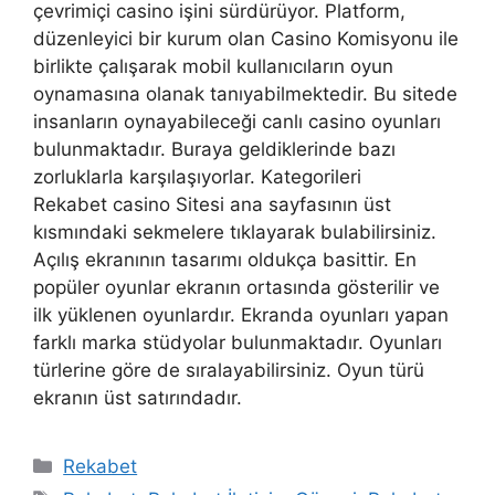
çevrimiçi casino işini sürdürüyor. Platform,
düzenleyici bir kurum olan Casino Komisyonu ile
birlikte çalışarak mobil kullanıcıların oyun
oynamasına olanak tanıyabilmektedir. Bu sitede
insanların oynayabileceği canlı casino oyunları
bulunmaktadır. Buraya geldiklerinde bazı
zorluklarla karşılaşıyorlar. Kategorileri
Rekabet casino Sitesi ana sayfasının üst
kısmındaki sekmelere tıklayarak bulabilirsiniz.
Açılış ekranının tasarımı oldukça basittir. En
popüler oyunlar ekranın ortasında gösterilir ve
ilk yüklenen oyunlardır. Ekranda oyunları yapan
farklı marka stüdyolar bulunmaktadır. Oyunları
türlerine göre de sıralayabilirsiniz. Oyun türü
ekranın üst satırındadır.
Kategoriler
Rekabet