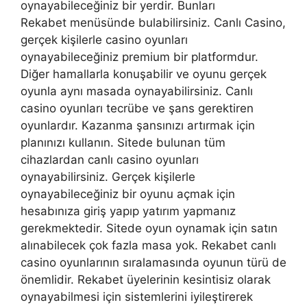
oynayabileceğiniz bir yerdir. Bunları
Rekabet menüsünde bulabilirsiniz. Canlı Casino,
gerçek kişilerle casino oyunları
oynayabileceğiniz premium bir platformdur.
Diğer hamallarla konuşabilir ve oyunu gerçek
oyunla aynı masada oynayabilirsiniz. Canlı
casino oyunları tecrübe ve şans gerektiren
oyunlardır. Kazanma şansınızı artırmak için
planınızı kullanın. Sitede bulunan tüm
cihazlardan canlı casino oyunları
oynayabilirsiniz. Gerçek kişilerle
oynayabileceğiniz bir oyunu açmak için
hesabınıza giriş yapıp yatırım yapmanız
gerekmektedir. Sitede oyun oynamak için satın
alınabilecek çok fazla masa yok. Rekabet canlı
casino oyunlarının sıralamasında oyunun türü de
önemlidir. Rekabet üyelerinin kesintisiz olarak
oynayabilmesi için sistemlerini iyileştirerek