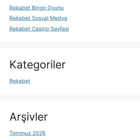
Rekabet Bingo Oyunu
Rekabet Sosyal Medya
Rekabet Casino Sayfası
Kategoriler
Rekabet
Arşivler
Temmuz 2026