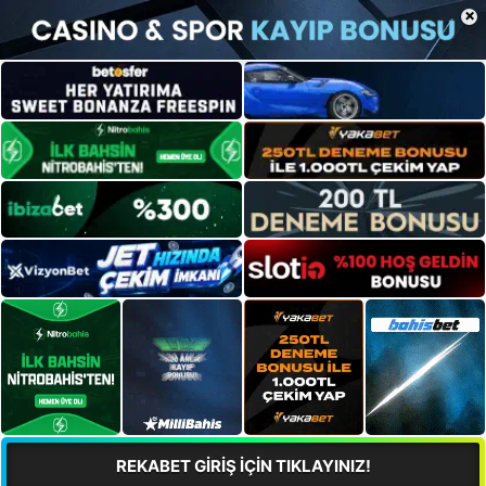
×
REKABET GİRİŞ İÇİN TIKLAYINIZ!