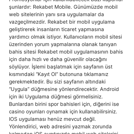
şunlardır: Rekabet Mobile. Günümüzde mobil
web sitelerinin yanı sıra uygulamalar da
vazgeçilmezdir. Rekabet bir mobil uygulama
geliştirerek insanların ticaret yapmasına
yardımcı olmak istiyor. Kullanıcıların mobil sitesi
üzerinden yorum yapmalarına olanak tanıyan
bahis sitesi Rekabet mobil uygulamasının bahis
için daha hızlı ve daha güvenilir olacağını
söylüyor. İşlemi başlatmak için sayfanın üst
kısmındaki “Kayıt Ol” butonuna tıklamanız
gerekmektedir. Bu sizi sayfanın altındaki
“Uygula” düğmesine yönlendirecektir. Android
için iki Uygulama düğmesi görmelisiniz.
Bunlardan birini spor bahisleri için, diğerini ise
casino oyunları oynamak için kullanabilirsiniz.
IOS uygulaması henüz mevcut değil.
Yönlendirici, web adresini yazmak zorunda
kalmadan iOS aygıtınızda mobil web sitelerini