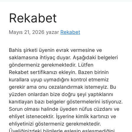
Rekabet
Mayıs 21, 2026
yazar
Rekabet
Bahis şirketi üyenin evrak vermesine ve
saklamasına ihtiyaç duyar. Aşağıdaki belgeleri
göndermeniz gerekmektedir. Lütfen
Rekabet sertifikanızı ekleyin. Bazen birinin
kurallara uyup uymadığını kontrol etmemiz
gerekir ama onu cezalandırmak istemeyiz. Bu
yüzden onlardan bize doğru şeyi yaptıklarını
kanıtlayan bazı belgeler göstermelerini istiyoruz.
Sorun olması halinde üyeden nüfus cüzdanı ve
ehliyet istenecektir. İşyerine kimlik kartınızı ve
ehliyetinizi göstermeniz gerekmektedir.
Üyeliğinizdeki bilgilerle eşleşip eşleşmediğini