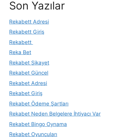
Son Yazılar
Rekabett Adresi
Rekabett Giriş
Rekabett
Reka Bet
Rekabet Şikayet
Rekabet Güncel
Rekabet Adresi
Rekabet Giriş
Rekabet Ödeme Şartları
Rekabet Neden Belgelere İhtiyacı Var
Rekabet Bingo Oynama
Rekabet Oyuncuları