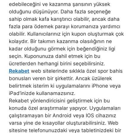
edebileceğini ve kazanma şansının yüksek
olduğunu düşünüyor. Daha fazla seçeneğe
sahip olmak kafa karıştırıcı olabilir, ancak daha
fazla para ödemek parayı korumanıza yardımcı
olabilir. Kullanıcılarınız için kupon oluşturmak çok
kolaydır. Bir takımın kazanma olasılığının ne
kadar olduğunu görmek için beğendiğiniz ligi
seçin. Kuponunuza dahil etmek için bu
ücretlerden herhangi birini seçebilirsiniz.
Rekabet
web sitelerinde sıklıkla özel spor bahis
bonusları veren bir şirkettir. Ancak üzülerek
belirtmek isterim ki uygulamalarını iPhone veya
iPad’inizde kullanamazsınız.
Rekabet yönlendiricisini geliştirmek için bu
konuda özel araştırmalar yapıyor. Uygulamaları
çalıştıramayan bir Android veya IOS cihazınız
varsa yine de kısayollar oluşturabilirsiniz. Web
sitesine telefonunuzdaki veya tabletinizdeki bir