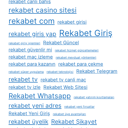
rekabet canlı bahis
rekabet casino sitesi
rekabet com
rekabet girisi
Rekabet Giriş
rekabet giris yap
Rekabet Güncel
rekabet giriş i̇şlemleri
rekabet güvenlir mi
rekabet hizmet güncellemeleri
rekabet maç izleme
rekabet mevduat yöntemleri
rekabet para kazanın
rekabet para çekme
Rekabet Telegram
rekabet süper uygulama
rekabet teknolojisi
rekabet tv
rekabet tv canli maç
rekabet tv izle
Rekabet Web Sitesi
Rekabet Whatsapp
rekabet yatırım kısıtlamaları
rekabet yeni adres
rekabet yeni fırsatlar
Rekabet Yeni Giriş
rekabet üye avantajları
rekabet üyelik
Rekabet Şikayet