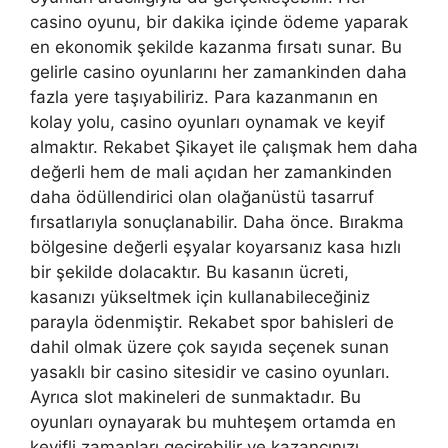
casino oyunu, bir dakika içinde ödeme yaparak
en ekonomik şekilde kazanma fırsatı sunar. Bu
gelirle casino oyunlarını her zamankinden daha
fazla yere taşıyabiliriz. Para kazanmanın en
kolay yolu, casino oyunları oynamak ve keyif
almaktır.
Rekabet Şikayet ile çalışmak hem daha
değerli hem de mali açıdan her zamankinden
daha ödüllendirici olan olağanüstü tasarruf
fırsatlarıyla sonuçlanabilir. Daha önce. Bırakma
bölgesine değerli eşyalar koyarsanız kasa hızlı
bir şekilde dolacaktır. Bu kasanın ücreti,
kasanızı yükseltmek için kullanabileceğiniz
parayla ödenmiştir. Rekabet spor bahisleri de
dahil olmak üzere çok sayıda seçenek sunan
yasaklı bir casino sitesidir ve casino oyunları.
Ayrıca slot makineleri de sunmaktadır. Bu
oyunları oynayarak bu muhteşem ortamda en
keyifli zamanları geçirebilir ve kazancınızı