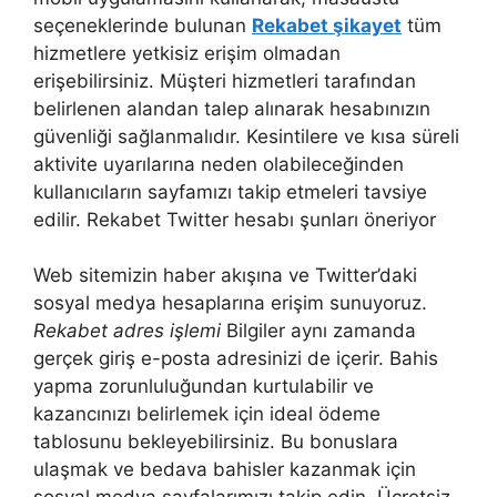
seçeneklerinde bulunan
Rekabet şikayet
tüm
hizmetlere yetkisiz erişim olmadan
erişebilirsiniz. Müşteri hizmetleri tarafından
belirlenen alandan talep alınarak hesabınızın
güvenliği sağlanmalıdır. Kesintilere ve kısa süreli
aktivite uyarılarına neden olabileceğinden
kullanıcıların sayfamızı takip etmeleri tavsiye
edilir. Rekabet Twitter hesabı şunları öneriyor
Web sitemizin haber akışına ve Twitter’daki
sosyal medya hesaplarına erişim sunuyoruz.
Rekabet adres işlemi
Bilgiler aynı zamanda
gerçek giriş e-posta adresinizi de içerir. Bahis
yapma zorunluluğundan kurtulabilir ve
kazancınızı belirlemek için ideal ödeme
tablosunu bekleyebilirsiniz. Bu bonuslara
ulaşmak ve bedava bahisler kazanmak için