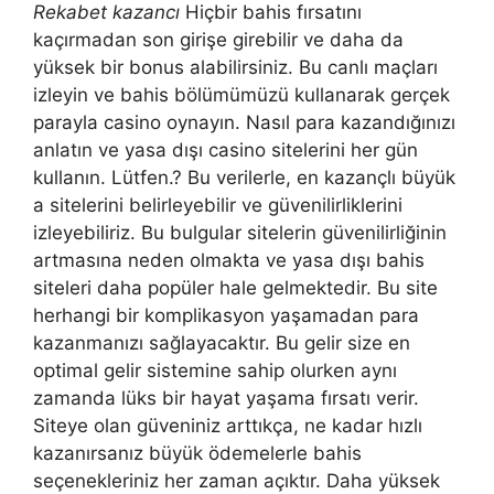
Rekabet kazancı
Hiçbir bahis fırsatını
kaçırmadan son girişe girebilir ve daha da
yüksek bir bonus alabilirsiniz. Bu canlı maçları
izleyin ve bahis bölümümüzü kullanarak gerçek
parayla casino oynayın. Nasıl para kazandığınızı
anlatın ve yasa dışı casino sitelerini her gün
kullanın. Lütfen.? Bu verilerle, en kazançlı büyük
a sitelerini belirleyebilir ve güvenilirliklerini
izleyebiliriz. Bu bulgular sitelerin güvenilirliğinin
artmasına neden olmakta ve yasa dışı bahis
siteleri daha popüler hale gelmektedir. Bu site
herhangi bir komplikasyon yaşamadan para
kazanmanızı sağlayacaktır. Bu gelir size en
optimal gelir sistemine sahip olurken aynı
zamanda lüks bir hayat yaşama fırsatı verir.
Siteye olan güveniniz arttıkça, ne kadar hızlı
kazanırsanız büyük ödemelerle bahis
seçenekleriniz her zaman açıktır. Daha yüksek