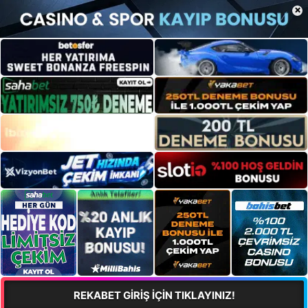
×
REKABET GİRİŞ İÇİN TIKLAYINIZ!