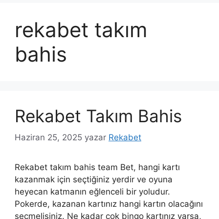
rekabet takım
bahis
Rekabet Takım Bahis
Haziran 25, 2025
yazar
Rekabet
Rekabet takım bahis team Bet, hangi kartı
kazanmak için seçtiğiniz yerdir ve oyuna
heyecan katmanın eğlenceli bir yoludur.
Pokerde, kazanan kartınız hangi kartın olacağını
seçmelisiniz. Ne kadar çok bingo kartınız varsa,