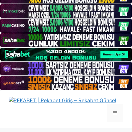
İçeriğe
atla
Menü