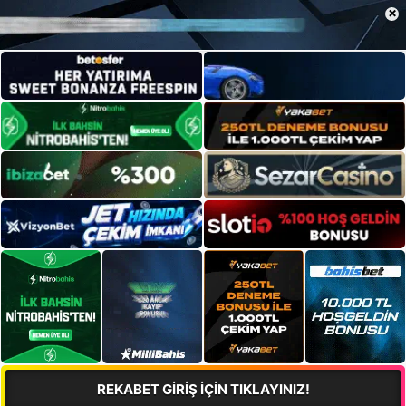
×
REKABET GİRİŞ İÇİN TIKLAYINIZ!