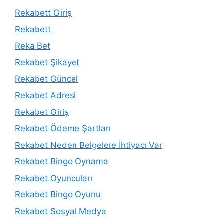
Rekabett Giriş
Rekabett
Reka Bet
Rekabet Şikayet
Rekabet Güncel
Rekabet Adresi
Rekabet Giriş
Rekabet Ödeme Şartları
Rekabet Neden Belgelere İhtiyacı Var
Rekabet Bingo Oynama
Rekabet Oyuncuları
Rekabet Bingo Oyunu
Rekabet Sosyal Medya