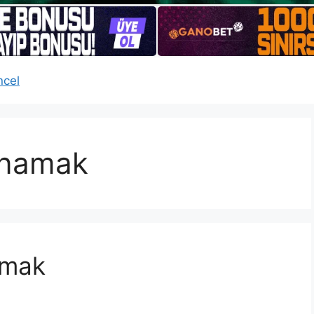
ynamak
amak