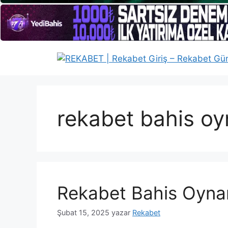
İçeriğe
atla
rekabet bahis o
Rekabet Bahis Oyn
Şubat 15, 2025
yazar
Rekabet