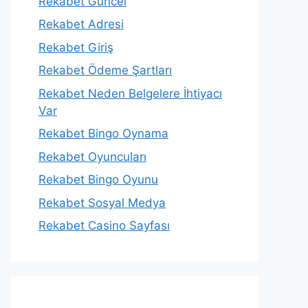
Rekabet Güncel
Rekabet Adresi
Rekabet Giriş
Rekabet Ödeme Şartları
Rekabet Neden Belgelere İhtiyacı
Var
Rekabet Bingo Oynama
Rekabet Oyuncuları
Rekabet Bingo Oyunu
Rekabet Sosyal Medya
Rekabet Casino Sayfası