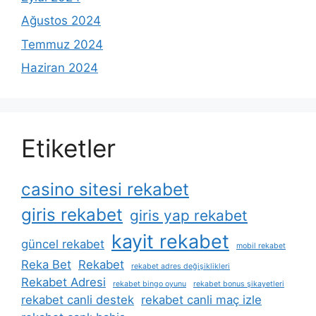
Ağustos 2024
Temmuz 2024
Haziran 2024
Etiketler
casino sitesi rekabet
giris rekabet
giris yap rekabet
kayit rekabet
güncel rekabet
mobil rekabet
Reka Bet
Rekabet
rekabet adres değişiklikleri
Rekabet Adresi
rekabet bingo oyunu
rekabet bonus şikayetleri
rekabet canli destek
rekabet canli maç izle