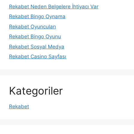
Rekabet Neden Belgelere İhtiyacı Var
Rekabet Bingo Oynama
Rekabet Oyuncuları
Rekabet Bingo Oyunu
Rekabet Sosyal Medya
Rekabet Casino Sayfası
Kategoriler
Rekabet