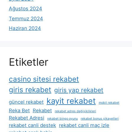
Ağustos 2024
Temmuz 2024
Haziran 2024
Etiketler
casino sitesi rekabet
giris rekabet
giris yap rekabet
kayit rekabet
güncel rekabet
mobil rekabet
Reka Bet
Rekabet
rekabet adres değişiklikleri
Rekabet Adresi
rekabet bingo oyunu
rekabet bonus şikayetleri
rekabet canli destek
rekabet canli maç izle