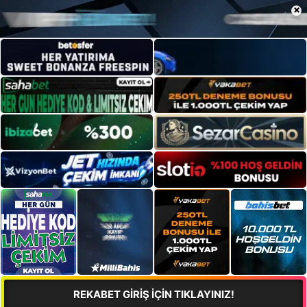
×
REKABET GİRİŞ İÇİN TIKLAYINIZ!