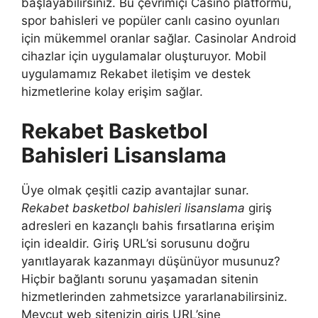
başlayabilirsiniz. Bu çevrimiçi Casino platformu,
spor bahisleri ve popüler canlı casino oyunları
için mükemmel oranlar sağlar. Casinolar Android
cihazlar için uygulamalar oluşturuyor. Mobil
uygulamamız Rekabet iletişim ve destek
hizmetlerine kolay erişim sağlar.
Rekabet Basketbol
Bahisleri Lisanslama
Üye olmak çeşitli cazip avantajlar sunar.
Rekabet basketbol bahisleri lisanslama
giriş
adresleri en kazançlı bahis fırsatlarına erişim
için idealdir. Giriş URL’si sorusunu doğru
yanıtlayarak kazanmayı düşünüyor musunuz?
Hiçbir bağlantı sorunu yaşamadan sitenin
hizmetlerinden zahmetsizce yararlanabilirsiniz.
Mevcut web sitenizin giriş URL’sine