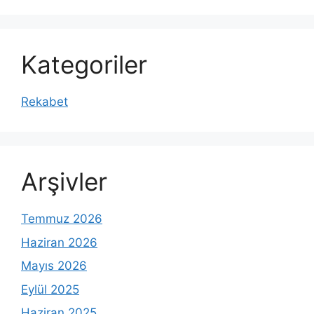
Kategoriler
Rekabet
Arşivler
Temmuz 2026
Haziran 2026
Mayıs 2026
Eylül 2025
Haziran 2025