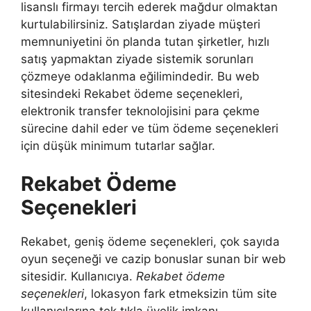
lisanslı firmayı tercih ederek mağdur olmaktan
kurtulabilirsiniz. Satışlardan ziyade müşteri
memnuniyetini ön planda tutan şirketler, hızlı
satış yapmaktan ziyade sistemik sorunları
çözmeye odaklanma eğilimindedir. Bu web
sitesindeki Rekabet ödeme seçenekleri,
elektronik transfer teknolojisini para çekme
sürecine dahil eder ve tüm ödeme seçenekleri
için düşük minimum tutarlar sağlar.
Rekabet Ödeme
Seçenekleri
Rekabet, geniş ödeme seçenekleri, çok sayıda
oyun seçeneği ve cazip bonuslar sunan bir web
sitesidir. Kullanıcıya.
Rekabet ödeme
seçenekleri
, lokasyon fark etmeksizin tüm site