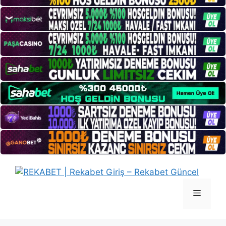
İçeriğe
atla
Menü