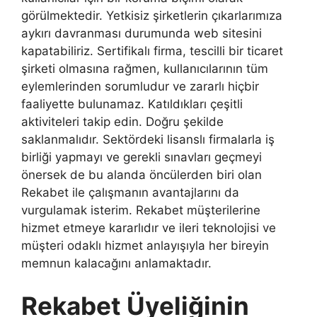
görülmektedir. Yetkisiz şirketlerin çıkarlarımıza
aykırı davranması durumunda web sitesini
kapatabiliriz. Sertifikalı firma, tescilli bir ticaret
şirketi olmasına rağmen, kullanıcılarının tüm
eylemlerinden sorumludur ve zararlı hiçbir
faaliyette bulunamaz. Katıldıkları çeşitli
aktiviteleri takip edin. Doğru şekilde
saklanmalıdır. Sektördeki lisanslı firmalarla iş
birliği yapmayı ve gerekli sınavları geçmeyi
önersek de bu alanda öncülerden biri olan
Rekabet ile çalışmanın avantajlarını da
vurgulamak isterim. Rekabet müşterilerine
hizmet etmeye kararlıdır ve ileri teknolojisi ve
müşteri odaklı hizmet anlayışıyla her bireyin
memnun kalacağını anlamaktadır.
Rekabet Üyeliğinin