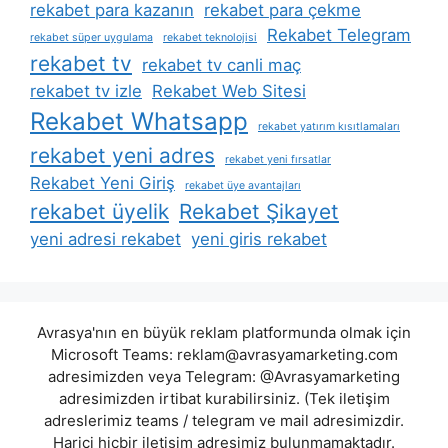
rekabet para kazanın
rekabet para çekme
Rekabet Telegram
rekabet süper uygulama
rekabet teknolojisi
rekabet tv
rekabet tv canli maç
rekabet tv izle
Rekabet Web Sitesi
Rekabet Whatsapp
rekabet yatırım kısıtlamaları
rekabet yeni adres
rekabet yeni fırsatlar
Rekabet Yeni Giriş
rekabet üye avantajları
rekabet üyelik
Rekabet Şikayet
yeni adresi rekabet
yeni giris rekabet
Avrasya'nın en büyük reklam platformunda olmak için
Microsoft Teams:
reklam@avrasyamarketing.com
adresimizden veya Telegram: @Avrasyamarketing
adresimizden irtibat kurabilirsiniz. (Tek iletişim
adreslerimiz teams / telegram ve mail adresimizdir.
Harici hiçbir iletişim adresimiz bulunmamaktadır.