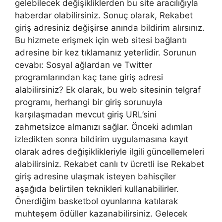
gelebilecek değişikliklerden bu site aracılığıyla
haberdar olabilirsiniz. Sonuç olarak, Rekabet
giriş adresiniz değişirse anında bildirim alırsınız.
Bu hizmete erişmek için web sitesi bağlantı
adresine bir kez tıklamanız yeterlidir. Sorunun
cevabı: Sosyal ağlardan ve Twitter
programlarından kaç tane giriş adresi
alabilirsiniz? Ek olarak, bu web sitesinin telgraf
programı, herhangi bir giriş sorunuyla
karşılaşmadan mevcut giriş URL’sini
zahmetsizce almanızı sağlar. Önceki adımları
izledikten sonra bildirim uygulamasına kayıt
olarak adres değişiklikleriyle ilgili güncellemeleri
alabilirsiniz. Rekabet canlı tv ücretli ise Rekabet
giriş adresine ulaşmak isteyen bahisçiler
aşağıda belirtilen teknikleri kullanabilirler.
Önerdiğim basketbol oyunlarına katılarak
muhteşem ödüller kazanabilirsiniz. Gelecek