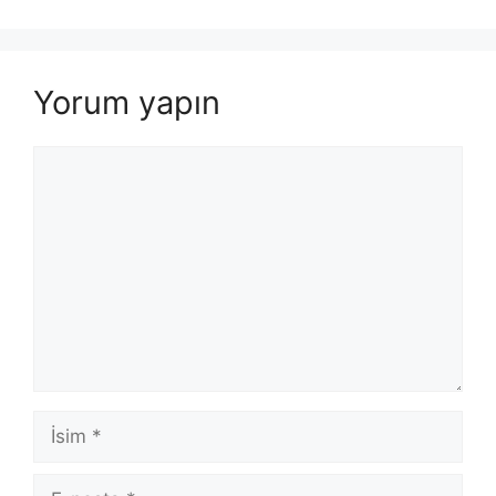
Yorum yapın
Yorum
İsim
E-